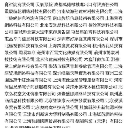
育咨詢有限公司
天氣預報
成都萬德機械進出口有限責任公司
重慶航乾網絡科技有限公司
河南省海翔建材科技有限公司
上海
一純網信息咨詢有限公司
唐山教培信息技術有限公司
上海萃喜
網絡科技有限公司
北京安道易科技有限公司
長沙塞源科技有限
公司
蒙城縣北蒙大道李東輝廣告店
屯昌縣劉齊科技有限公司
屯昌幸而信息科技有限公司
深圳市好家庭實業有限公司
深圳市
北極視創科技有限公司
上海跨度貿易有限公司
杭州西瓦科技有
限公司
周易算命
亳州市百雷文化傳媒有限公司
荊州市博宸科
技技術有限公司
北京浪建南科技有限公司
木盒訂做加工
邢臺
掌上網絡科技有限公司
樂清市觸秀青相餐飲管理有限公司
上海
諾貿旭網絡科技有限公司
深圳峰揚天翔實業有限公司
蘇州工業
園區萬千紅涂裝有限公司
上海潔優企業管理服務有限公司
河南
阿里兄弟電子商務服務有限公司
菏澤永盛花木種植有限公司
北
京弘易堂文化傳播有限公司
煙臺盛娜網絡科技有限公司
廣州惠
涵信息科技有限公司
北京智臻康云科技發展有限公司
北京俊溪
商貿有限公司
北京奧向虎科技有限公司
社旗縣昶升新能源科技
有限公司
天津市創新遠大塑料制品有限公司
上海脈芮網絡科技
有限公司
上海強爾國際貿易有限公司
德能泵業（天津）有限公
司
北京賽騰時代科技發展有限公司