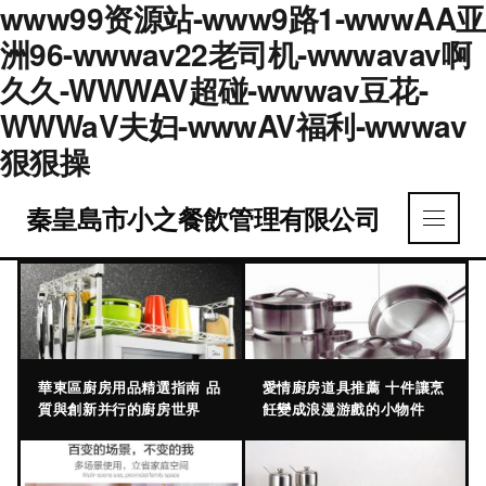
www99资源站-www9路1-wwwAA亚
洲96-wwwav22老司机-wwwavav啊
久久-WWWAV超碰-wwwav豆花-
WWWaV夫妇-wwwAV福利-wwwav
狠狠操
秦皇島市小之餐飲管理有限公司
華東區廚房用品精選指南 品
愛情廚房道具推薦 十件讓烹
質與創新并行的廚房世界
飪變成浪漫游戲的小物件