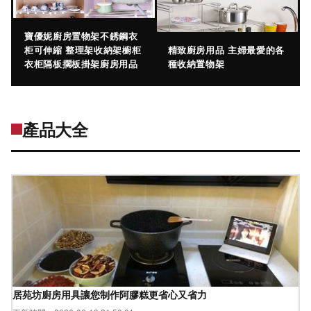
寶優妮廚房置物架不銹鋼衣
柜可伸縮 整理架收納架櫥柜
精致廚房用品 主婦最愛的各
衣柜隔板擱板掛架廚房用品
種收納置物架
產品大全
居苑坊廚房用具讓您制作阿膠糕更省心又省力