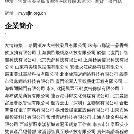
地址：河北省秦皇島市海港區民族路33號天洋百貨一樓門廳
網址：
m.yejin.org.cn
企業簡介
-
友情鏈接：
哈爾濱左大科技發展有限公司
珠海市邢記一品香餐
飲服務有限公司
上海鵬邑飛網絡科技有限公司
觸信（廈門）智
能科技有限公司
北京光舒科技有限公司
上海秒廣信息科技有限
公司
山東科美環保設備有限公司
安徽央江網絡科技有限公司
廣東美城高斯科技有限公司
北京銘瑞冠網絡科技有限公司
義烏
市溫鑫網絡科技有限公司
廈門治園人景觀藝術工程有限公司
上
海蝶通閥門有限公司
永宏
沈陽與眾互動廣告傳媒有限公司
上
海布偶尼商貿有限公司
連云港瑯琊文化傳媒有限公司
北京曼振
富達餐飲管理有限公司
魔方云山（深圳）互聯網有限公司
合肥
普俗任電子商務有限公司
揚州景揚電氣設備有限公司
山東布洛
爾智能科技有限公司
常州壹網科技有限公司
上海吉建金科技有
限公司
西咸新區秦漢新城遠冠玉網絡工作室
南京市江寧區沃小
雙農產品經營部
溆浦縣智贏互動科技有限公司
貴州新語新程教