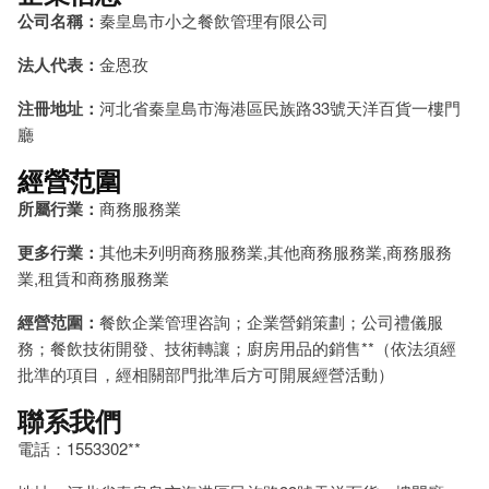
公司名稱：
秦皇島市小之餐飲管理有限公司
法人代表：
金恩孜
注冊地址：
河北省秦皇島市海港區民族路33號天洋百貨一樓門
廳
經營范圍
所屬行業：
商務服務業
更多行業：
其他未列明商務服務業,其他商務服務業,商務服務
業,租賃和商務服務業
經營范圍：
餐飲企業管理咨詢；企業營銷策劃；公司禮儀服
務；餐飲技術開發、技術轉讓；廚房用品的銷售**（依法須經
批準的項目，經相關部門批準后方可開展經營活動）
聯系我們
電話：1553302**