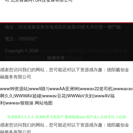
地址：河北省秦皇島市海港區民族路33號天洋百貨一樓門廳
電話：1553302**
Copyright © 2026
m.yejin.org.cn
廚房用品
秦皇島市小之餐飲管
理有限公司
廚房用品
版權所有
Sitemap
感谢您访问我们的网站，您可能还对以下资源感兴趣：德阳瓤创金
融服务有限公司
www99资源站|www9路1|wwwAA亚洲96|wwwav22老司机|wwwavav
啊久久|WWWAV超碰|wwwav豆花|WWWaV夫妇|wwwAV福
利|wwwav狠狠操
网站地图
感谢您访问我们的网站，您可能还对以下资源感兴趣：德阳瓤创金
白虎91 天天艹艹 超级火影·cc动漫观看全集 人妖伪娘视频 精品伊人久久大
融服务有限公司